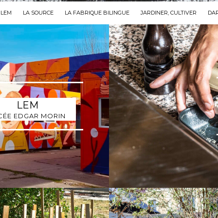
LEM
LA SOURCE
LA FABRIQUE BILINGUE
JARDINER, CULTIVER
DAR
LEM
CÉE EDGAR MORIN