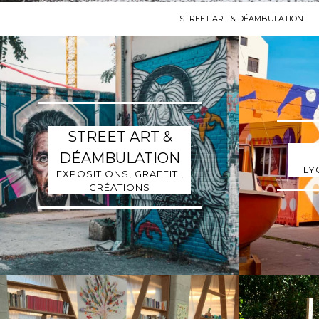
STREET ART & DÉAMBULATION
STREET ART &
DÉAMBULATION
LY
EXPOSITIONS, GRAFFITI,
CRÉATIONS