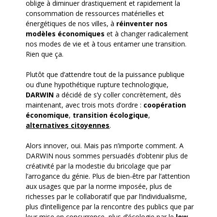
oblige à diminuer drastiquement et rapidement la
consommation de ressources matérielles et
énergétiques de nos villes, à
réinventer nos
modèles économiques
et à changer radicalement
nos modes de vie et à tous entamer une transition.
Rien que ça.
Plutôt que d’attendre tout de la puissance publique
ou d’une hypothétique rupture technologique,
DARWIN
a décidé de s’y coller concrètement, dès
maintenant, avec trois mots d’ordre :
coopération
économique
,
transition écologique
,
alternatives citoyennes
.
Alors innover, oui. Mais pas n’importe comment. A
DARWIN nous sommes persuadés d’obtenir plus de
créativité par la modestie du bricolage que par
l’arrogance du génie. Plus de bien-être par l’attention
aux usages que par la norme imposée, plus de
richesses par le collaboratif que par l’individualisme,
plus d’intelligence par la rencontre des publics que par
leur mise en concurrence, plus d’écologie par le
low-