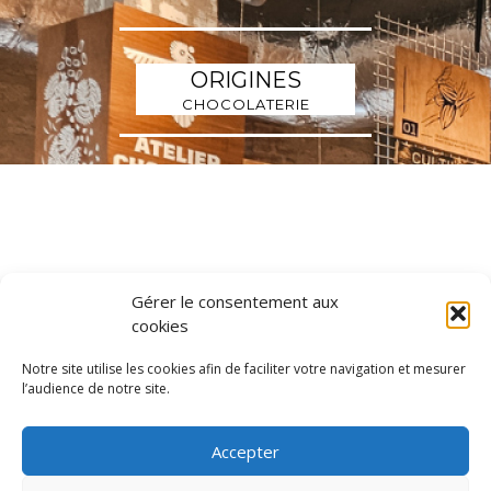
ORIGINES
CHOCOLATERIE
Gérer le consentement aux
cookies
Notre site utilise les cookies afin de faciliter votre navigation et mesurer
l’audience de notre site.
MÉTAMORPHOSE
ANATOLE
DARWIN RECRUTE
Accepter
STOP-TOXIC