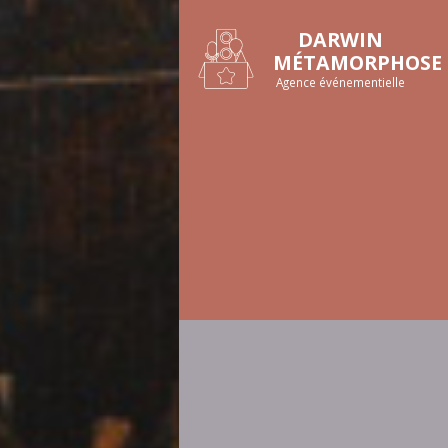
DARWIN
MÉTAMORPHOSE
Agence événementielle