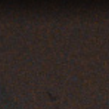
COWO
ÉS AUX COMMERCES
RESTAURATION MAJORITAIREMENT
00
BIO ET ET LOCALE
M²
NOS RESTAURANTS
ACTIVITÉS