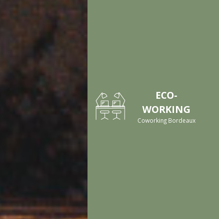
ECO-
WORKING
Coworking Bordeaux