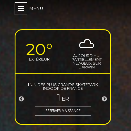
MENU
20°
AUJOURD'HUI
EXTÉRIEUR
PARTIELLEMENT
NUAGEUX SUR
DARWIN
DS SKATEPARK
PERSONNES ACCUEILLIES & MISES À
ESPACES DÉDI
RANCE
L’ABRI DEPUIS 2013
15
500
PERS
LES 
ÉANCE
DARWIN SOLIDARITÉS