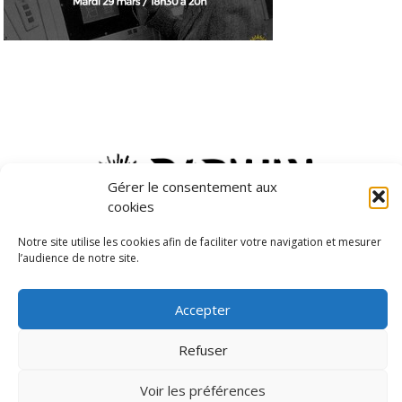
Gérer le consentement aux
cookies
Notre site utilise les cookies afin de faciliter votre navigation et mesurer
MÉTAMORPHOSE
l’audience de notre site.
ANATOLE
DARWIN RECRUTE
Accepter
STOP-TOXIC
MENTIONS LÉGALES
Refuser
NOUS TROUVER
Voir les préférences
CONTACT