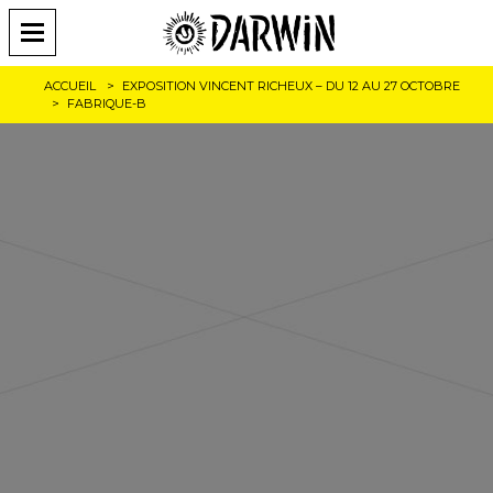
ACCUEIL
EXPOSITION VINCENT RICHEUX – DU 12 AU 27 OCTOBRE
FABRIQUE-B