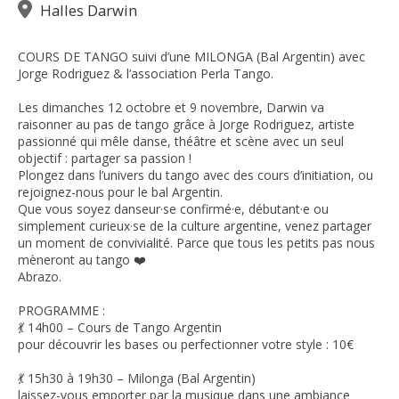
Halles Darwin
COURS DE TANGO suivi d’une MILONGA (Bal Argentin) avec
Jorge Rodriguez & l’association Perla Tango.
Les dimanches 12 octobre et 9 novembre, Darwin va
raisonner au pas de tango grâce à Jorge Rodriguez, artiste
passionné qui mêle danse, théâtre et scène avec un seul
objectif : partager sa passion !
Plongez dans l’univers du tango avec des cours d’initiation, ou
rejoignez-nous pour le bal Argentin.
Que vous soyez danseur·se confirmé·e, débutant·e ou
simplement curieux·se de la culture argentine, venez partager
un moment de convivialité. Parce que tous les petits pas nous
mèneront au tango ❤️
Abrazo.
PROGRAMME :
💃 14h00 – Cours de Tango Argentin
pour découvrir les bases ou perfectionner votre style : 10€
💃 15h30 à 19h30 – Milonga (Bal Argentin)
laissez-vous emporter par la musique dans une ambiance