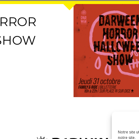
RROR
SHOW
Notre site u
notre site.